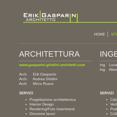
HOME
ST
ARCHITETTURA
ING
www.gasparini-ghidini-architetti.com
Ing. Luca
Ing. Ales
Arch. Erik Gasparini
Arch. Andrea Ghidini
Arch. Mirco Rusce
SERVIZI
SERVIZI
Progettazione architettonica
Calc
Interior Design
Veri
Rendering/Foto Inserimenti
Pra
Direzione lavori
Coll